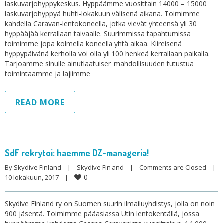
laskuvarjohyppykeskus. Hyppäämme vuosittain 14000 – 15000
laskuvarjohyppyä huhti-lokakuun välisenä aikana. Toimimme
kahdella Caravan-lentokoneella, jotka vievät yhteensä yli 30
hyppääjää kerrallaan taivaalle. Suurimmissa tapahtumissa
toimimme jopa kolmella koneella yhtä aikaa. Kiireisenä
hyppypäivänä kerholla voi olla yli 100 henkeä kerrallaan paikalla.
Tarjoamme sinulle ainutlaatuisen mahdollisuuden tutustua
toimintaamme ja lajiimme
READ MORE
SdF rekrytoi: haemme DZ-manageria!
By 
Skydive Finland
|
Skydive Finland
|
Comments are Closed
|
0
10 lokakuun, 2017    
|
Skydive Finland ry on Suomen suurin ilmailuyhdistys, jolla on noin
900 jäsentä. Toimimme pääasiassa Utin lentokentällä, jossa