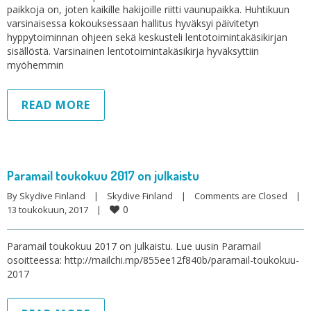
paikkoja on, joten kaikille hakijoille riitti vaunupaikka. Huhtikuun
varsinaisessa kokouksessaan hallitus hyväksyi päivitetyn
hyppytoiminnan ohjeen sekä keskusteli lentotoimintakäsikirjan
sisällöstä. Varsinainen lentotoimintakäsikirja hyväksyttiin
myöhemmin
READ MORE
Paramail toukokuu 2017 on julkaistu
By 
Skydive Finland
|
Skydive Finland
|
Comments are Closed
|
0
13 toukokuun, 2017    
|
Paramail toukokuu 2017 on julkaistu. Lue uusin Paramail
osoitteessa: http://mailchi.mp/855ee12f840b/paramail-toukokuu-
2017