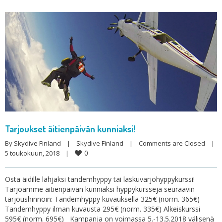
Tarjoukset äitienpäivän kunniaksi!
By 
Skydive Finland
|
Skydive Finland
|
Comments are Closed
|
0
5 toukokuun, 2018    
|
Osta äidille lahjaksi tandemhyppy tai laskuvarjohyppykurssi!
Tarjoamme äitienpäivän kunniaksi hyppykursseja seuraavin
tarjoushinnoin: Tandemhyppy kuvauksella 325€ (norm. 365€)
Tandemhyppy ilman kuvausta 295€ (norm. 335€) Alkeiskurssi
595€ (norm. 695€) Kampanja on voimassa 5.-13.5.2018 välisenä