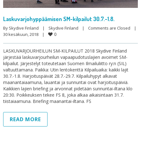
Laskuvarjohyppäämisen SM-kilpailut 30.7.-1.8.
By 
Skydive Finland
|
Skydive Finland
|
Comments are Closed
|
0
30 kesäkuun, 2018    
|
LASKUVARJOURHEILUN SM-KILPAILUT 2018 Skydive Finland
järjestää laskuvarjourheilun vapaapudotuslajien avoimet SM-
kilpailut. Järjestelyt toteutetaan Suomen Ilmailuliitto ry:n (SIL)
valtuuttamana. Paikka: Utin lentokenttä Kilpailuaika: kaikki lajit
30.7.-1.8. Harjoituspäivät 28.7.-29.7. Kilpailuhypyt alkavat
maanantaiaamuna, lauantai ja sunnuntai ovat harjoituspäiviä.
Kaikkien lajien briefing ja arvonnat pidetään sunnuntai-iltana klo
20:30. Poikkeuksen tekee FS 8, joka alkaa aikaisintaan 31.7.
tiistaiaamuna. Briefing maanantai-iltana. FS
READ MORE