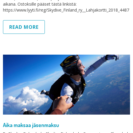
aikana. Ostoksille pääset tästä linkistä:
https://www.lyyti.fi/reg/Skydive_Finland_ry__Lahjakortti_2018_4487
READ MORE
Aika maksaa jäsenmaksu