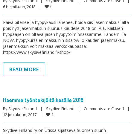
By 
Skydive Finland
|
Skydive Finland
|
Comments are Closed
|
0
6 helmikuun, 2018    
|
Päivä pitenee ja hyppykausi lähenee, hoida siis jäsenmaksusi alta
pois nyt! Jäsenmaksun suuruus kaudelle 2018 on 70€. Kaikkien
hyppääjien on oltava jäsen hyppytoiminnassamme. Tandem- ja
NOVA-hyppykurssien maksuihin sisältyy jo kauden jäsenmaksu.
Jäsenmaksun voit maksaa verkkokaupassa:
https://www.skydivefinland.fi/shop/
READ MORE
Haemme työntekijöitä kesälle 2018
By 
Skydive Finland
|
Skydive Finland
|
Comments are Closed
|
1
12 joulukuun, 2017    
|
Skydive Finland ry on Utissa sijaitseva Suomen suurin