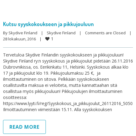
Kutsu syyskokoukseen ja pikkujouluun
By 
Skydive Finland
|
Skydive Finland
|
Comments are Closed
|
1
28 lokakuun, 2016    
|
Tervetuloa Skydive Finlandin syyskokoukseen ja pikkujouluun!
Skydive Finland ry:n syyskokous ja pikkujoulut pidetään 26.11.2016
Dubrovnikissa, os. Eerikinkatu 11, Helsinki. Syyskokous alkaa klo
17 ja pikkujoulut klo 19. Pikkujoulumaksu 25 €, ja
ilmoittautuminen on sitova. Pelkkään syyskokoukseen
osallistuvilta maksua ei veloiteta, mutta kannattaahan sitä
osallistua myös pikkujouluun! Pikkujoulujen ilmoittautuminen
osoitteessa:
https://www.lyyti.fi/reg/Syyskokous_ja_pikkujoulut_26112016_5050
Ilmoittautuminen viimeistään 15.11. Alla syyskokouksen
READ MORE