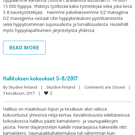
hyppäämme kahdesta Cessna Caravanista vuosittain n. 14 000–
15 000 hyppyä. Yhdistys työllistää kaksi työntekijää sekä joka kesä
5-8 kausityöntekijää. Haemme palvelukseemme DZ manageria
DZ managerina vastaat Utin hyppykeskuksen pyörittämisestä
sekä hyppytoiminnan sujuvuudesta ja turvallisuudesta. Huolehdit
myös hyppytapahtumien järjestelyistä yhdessä
READ MORE
Hallituksen kokoukset 5-8/2017
By 
Skydive Finland
|
Skydive Finland
|
Comments are Closed
|
2
3 kesäkuun, 2017    
|
Hallitus on maaliskuun lopun ja kesäkuun alun välissä
kokoontunut yhteensä neljä kertaa. Kevätkokousta edeltäneessä
kokouksessa hallitus päätti kamalokero- ja vaunupaikkojen
jaosta. Pienin tilajärjestelyin kaikille määräajassa hakeneille riitti
kamalokero. Vaunupaikkahakemuksia tuli vähemmän kuin