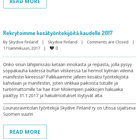
READ MORE
Rekrytoimme kesätyöntekijöitä kaudelle 2017
By 
Skydive Finland
|
Skydive Finland
|
Comments are Closed
|
0
17 tammikuun, 2017    
|
Onko sinun lähipiirissäsi ketään innokasta ja reipasta, jolla pysyy
soppakauha kädessä buffan vilskeessä tai hermot kylmän viileinä
manifestin kiireessä? Palkkaamme jälleen kesäksi työntekijöitä
kahvilaan ja manifestiin, joten vinkkaa paikoista tutuille ja
tuntemattomille tai hae itse! Molempien paikkojen hakuaika
päättyy 31.1.2017 ja hakuilmoitukset löytyvät alta.
_________________________________________________________________________
Lounasravintolan työntekijä Skydive Finland ry on Utissa sijaitseva
Suomen suurin
READ MORE