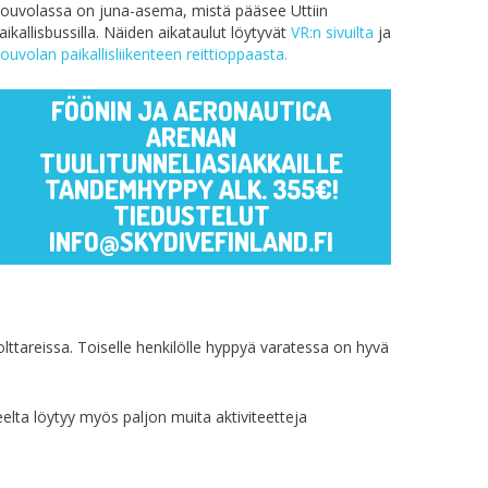
ouvolassa on juna-asema, mistä pääsee Uttiin
aikallisbussilla. Näiden aikataulut löytyvät
VR:n sivuilta
ja
ouvolan paikallisliikenteen reittioppaasta.
FÖÖNIN JA AERONAUTICA
ARENAN
TUULITUNNELIASIAKKAILLE
TANDEMHYPPY ALK. 355€!
TIEDUSTELUT
INFO@SKYDIVEFINLAND.FI
tareissa. Toiselle henkilölle hyppyä varatessa on hyvä
lta löytyy myös paljon muita aktiviteetteja