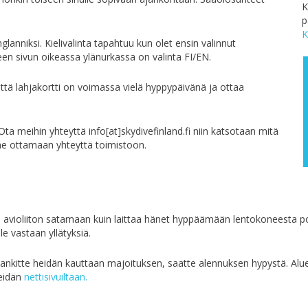
K
p
K
lanniksi. Kielivalinta tapahtuu kun olet ensin valinnut
een sivun oikeassa ylänurkassa on valinta FI/EN.
 että lahjakortti on voimassa vielä hyppypäivänä ja ottaa
 Ota meihin yhteyttä info[at]skydivefinland.fi niin katsotaan mitä
e ottamaan yhteyttä toimistoon.
violiiton satamaan kuin laittaa hänet hyppäämään lentokoneesta polt
le vastaan yllätyksiä.
nkitte heidän kauttaan majoituksen, saatte alennuksen hypystä. Aluee
heidän
nettisivuiltaan.