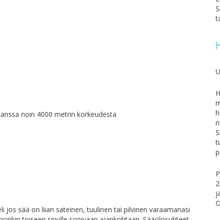
S
t
H
U
H
m
h
anssa noin 4000 metrin korkeudesta
r
S
t
p
P
2
j
O
 jos sää on liian sateinen, tuulinen tai pilvinen varaamanasi
ohonkin toiseen sinulle sopivaan ajankohtaan. Sääolosuhteet