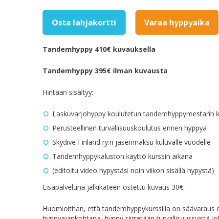
Osta lahjakortti
Varaa hyppyaika
Tandemhyppy 410€ kuvauksella
Tandemhyppy 395€ ilman kuvausta
Hintaan sisältyy:
Laskuvarjohyppy koulutetun tandemhyppymestarin k
Perusteellinen turvallisuuskoulutus ennen hyppyä
Skydive Finland ry:n jäsenmaksu kuluvalle vuodelle
Tandemhyppykaluston käyttö kurssin aikana
(editoitu video hypystäsi noin viikon sisällä hypystä)
Lisäpalveluna jälkikäteen ostettu kuvaus 30€.
Huomioithan, että tandemhyppykurssilla on säävaraus eli
hyppyajankohtana, hyppy siirretään turvallisuussyistä j