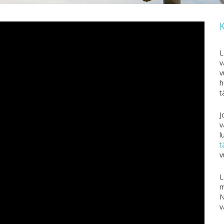
K
L
v
v
h
t
J
v
l
t
v
L
m
N
v