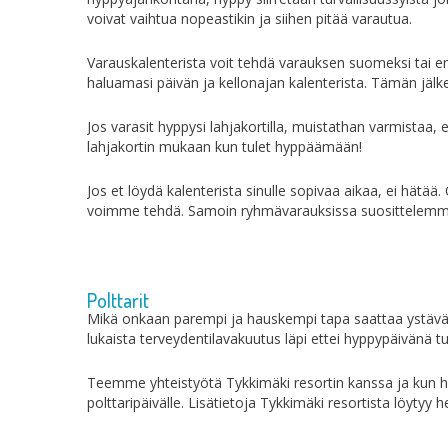
voivat vaihtua nopeastikin ja siihen pitää varautua.
Varauskalenterista voit tehdä varauksen suomeksi tai eng
haluamasi päivän ja kellonajan kalenterista. Tämän jälk
Jos varasit hyppysi lahjakortilla, muistathan varmistaa,
lahjakortin mukaan kun tulet hyppäämään!
Jos et löydä kalenterista sinulle sopivaa aikaa, ei hätää.
voimme tehdä. Samoin ryhmävarauksissa suosittelemm
Polttarit
Mikä onkaan parempi ja hauskempi tapa saattaa ystävä a
lukaista terveydentilavakuutus läpi ettei hyppypäivänä tu
Teemme yhteistyötä Tykkimäki resortin kanssa ja kun ha
polttaripäivälle. Lisätietoja Tykkimäki resortista löytyy 