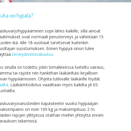
uka voi hypätä?
askuvarjohyppääminen sopii lähes kaikille, sillä ainoat
aatimukset ovat normaali perusterveys ja vähintään 15
uoden ikä. Alle 18-vuotiaat tarvitsevat kuitenkin
uoltajan suostumuksen. Ennen hyppyä sinun tulee
äyttää
terveydentilavakuutus.
os sinulla on todettu jokin lomakkeessa lueteltu sairaus,
amma tai rajoite niin hankithan lääkäriltäsi kirjallisen
uvan hyppäämiseen. Ohjeita tutkivalle lääkärille löydät
äältä
. Lääkärintodistus vaaditaan myös kaikilta yli 65-
uotiailta.
askuvarjovarusteiden kapasiteetin vuoksi hyppääjän
aksimipaino on noin 100 kg ja maksimipituus 2 m.
äiden rajojen ylittyessä otathan meihin yhteyttä ennen
arauksen tekemistä.