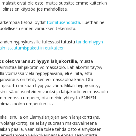
ilmälasit eivät ole este, mutta suosittelemme kuitenkin
iilolinssien käyttöä jos mahdollista.
arkempaa tietoa löydät
toimitusehdoista
. Luethan ne
uolellisesti ennen varauksen tekemistä.
andemhyppykurssille tullessasi tutustu
tandemhypyn
almistautumispakettiin etukäteen.
os olet varannut hypyn lahjakortilla,
muista
armistaa lahjakortin voimassaolo. Lahjakortin täytyy
lla voimassa vielä hyppypäivänä, eli ei riitä, että
janvaraus on tehty sen voimassaoloaikana. Ota
ahjakortti mukaan hyppypäivänä. Mikäli hyppy siirtyy
sim. sääolosuhteiden vuoksi ja lahjakortin voimassaolo
n menossa umpeen, ota meihin yhteyttä ENNEN
oimassaolon umpeutumista.
ikäli sinulla on Elämyslahjojen avoin lahjakortti (ns.
rvolahjakortti), se ei käy suoraan maksuvälineenä
aikan päällä, vaan sillä tulee tehdä osto elämykseen
lämyslahjojen verkkokaupassa ennen saapumista.