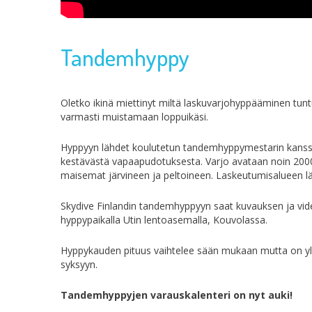
Tandemhyppy
Oletko ikinä miettinyt miltä laskuvarjohyppääminen tun
varmasti muistamaan loppuikäsi.
Hyppyyn lähdet koulutetun tandemhyppymestarin kanssa.
kestävästä vapaapudotuksesta. Varjo avataan noin 2000
maisemat järvineen ja peltoineen. Laskeutumisalueen lä
Skydive Finlandin tandemhyppyyn saat kuvauksen ja vid
hyppypaikalla Utin lentoasemalla, Kouvolassa.
Hyppykauden pituus vaihtelee sään mukaan mutta on yle
syksyyn.
Tandemhyppyjen varauskalenteri on nyt auki!