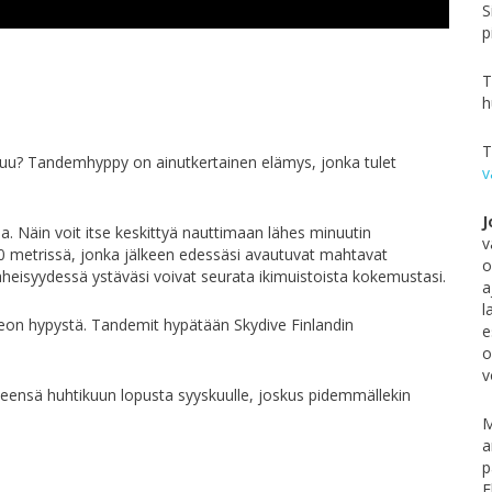
S
p
T
h
T
tuu? Tandemhyppy on ainutkertainen elämys, jonka tulet
v
J
 Näin voit itse keskittyä nauttimaan lähes minuutin
v
 metrissä, jonka jälkeen edessäsi avautuvat mahtavat
o
heisyydessä ystäväsi voivat seurata ikimuistoista kokemustasi.
a
l
eon hypystä. Tandemit hypätään Skydive Finlandin
e
o
v
ensä huhtikuun lopusta syyskuulle, joskus pidemmällekin
M
a
p
E