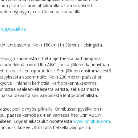
inun pitää siis arvolahjakortilla ostaa lahjakortti
andemhyppyyn ja esittää se paikanpäällä.
yppypaikka
tin lentoasema. Noin 150km (1h 30min) Helsingistä.
elsingin suunnasta 6-tietä ajettaessa parhaimpana
aamerkkinä toimii Utin ABC, jonka jälkeen käännytään
eti oikealle Lentoportintielle. Sen jälkeen ensimmäisestä
isteyksestä vasemmalle. Noin 200 metrin päässä on
kydive Finlandin kerhotila. Kerhorakennuksemme
unnistaa vaaleankeltaisesta väristä, sekä samassa
ihassa olevasta sini-valkoisesta lentokonehallista.
ääset perille myös julkisilla. Onnibussin pysäkki on n.
00, päässä kerholta 6-tien varressa heti Utin ABC:n
älkeen. Löydät aikataulut osoitteesta
www.onnibus.com
.
nnibussi kulkee Uttiin tällä hetkellä vain pe-su.