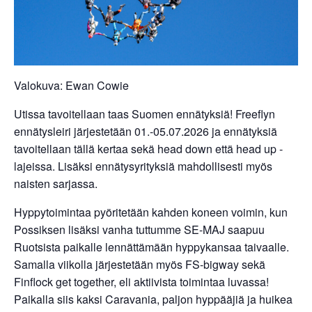
Valokuva: Ewan Cowie
Utissa tavoitellaan taas Suomen ennätyksiä! Freeflyn
ennätysleiri järjestetään 01.-05.07.2026 ja ennätyksiä
tavoitellaan tällä kertaa sekä head down että head up -
lajeissa. Lisäksi ennätysyrityksiä mahdollisesti myös
naisten sarjassa.
Hyppytoimintaa pyöritetään kahden koneen voimin, kun
Possiksen lisäksi vanha tuttumme SE-MAJ saapuu
Ruotsista paikalle lennättämään hyppykansaa taivaalle.
Samalla viikolla järjestetään myös FS-bigway sekä
Finflock get together, eli aktiivista toimintaa luvassa!
Paikalla siis kaksi Caravania, paljon hyppääjiä ja huikea