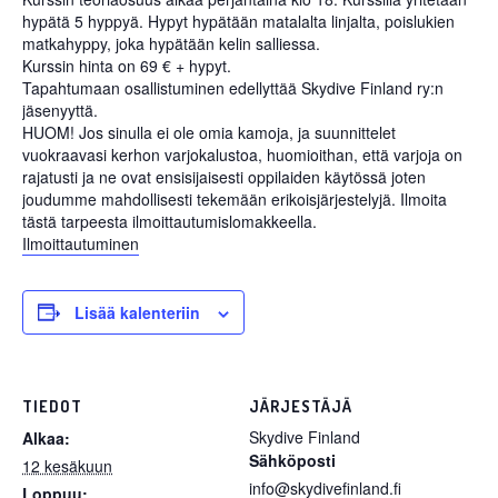
hypätä 5 hyppyä. Hypyt hypätään matalalta linjalta, poislukien
matkahyppy, joka hypätään kelin salliessa.
Kurssin hinta on 69 € + hypyt.
Tapahtumaan osallistuminen edellyttää Skydive Finland ry:n
jäsenyyttä.
HUOM! Jos sinulla ei ole omia kamoja, ja suunnittelet
vuokraavasi kerhon varjokalustoa, huomioithan, että varjoja on
rajatusti ja ne ovat ensisijaisesti oppilaiden käytössä joten
joudumme mahdollisesti tekemään erikoisjärjestelyjä. Ilmoita
tästä tarpeesta ilmoittautumislomakkeella.
Ilmoittautuminen
Lisää kalenteriin
TIEDOT
JÄRJESTÄJÄ
Skydive Finland
Alkaa:
Sähköposti
12 kesäkuun
info@skydivefinland.fi
Loppuu: