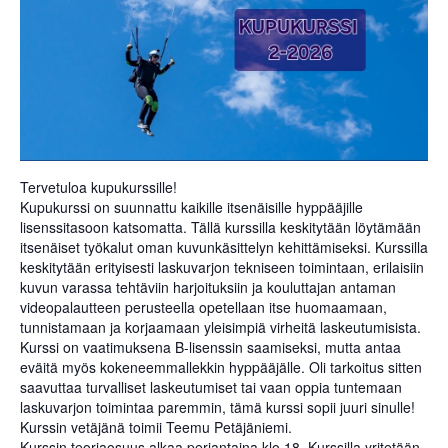
Tervetuloa kupukurssille!
Kupukurssi on suunnattu kaikille itsenäisille hyppääjille
lisenssitasoon katsomatta. Tällä kurssilla keskitytään löytämään
itsenäiset työkalut oman kuvunkäsittelyn kehittämiseksi. Kurssilla
keskitytään erityisesti laskuvarjon tekniseen toimintaan, erilaisiin
kuvun varassa tehtäviin harjoituksiin ja kouluttajan antaman
videopalautteen perusteella opetellaan itse huomaamaan,
tunnistamaan ja korjaamaan yleisimpiä virheitä laskeutumisista.
Kurssi on vaatimuksena B-lisenssin saamiseksi, mutta antaa
eväitä myös kokeneemmallekkin hyppääjälle. Oli tarkoitus sitten
saavuttaa turvalliset laskeutumiset tai vaan oppia tuntemaan
laskuvarjon toimintaa paremmin, tämä kurssi sopii juuri sinulle!
Kurssin vetäjänä toimii Teemu Petäjäniemi.
Kurssin teoriaosuus alkaa perjantaina klo 18. Kurssilla yritetään