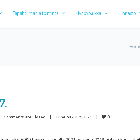
Tapahtumat ja toiminta
Hyppypaikka
Hinnasto
Hom
7.
0
Comments are Closed
|
11 heinäkuun, 2021    
|
 meni rikki 6000 hyppyä kaudella 2021. Vuonna 2019, jolloin kausi aloit