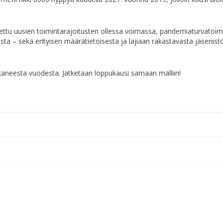
ettu uusien toimintarajoitusten ollessa voimassa, pandemiaturvatoimi
ta – sekä erityisen määrätietoisesta ja lajiaan rakastavasta jäsenis
 alkaneesta vuodesta. Jatketaan loppukausi samaan malliin!