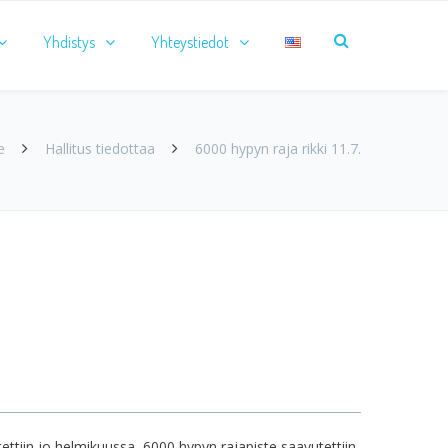
Yhdistys
Yhteystiedot
e
Hallitus tiedottaa
6000 hypyn raja rikki 11.7.
ettiin jo helmikuussa, 6000 hypyn rajapiste saavutettiin