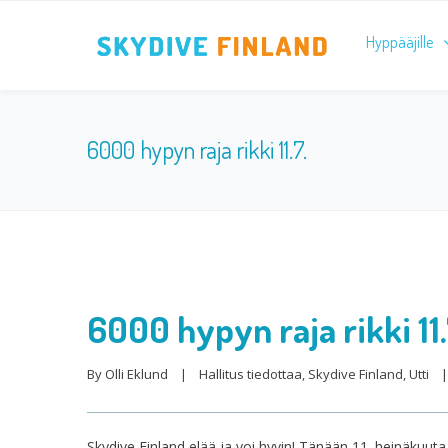
Hyppääjille
6000 hypyn raja rikki 11.7.
6000 hypyn raja rikki 11.
By 
Olli Eklund
|
Hallitus tiedottaa
, 
Skydive Finland
, 
Utti
|
Skydive Finland elää ja voi hyvin! Tänään 11. heinäkuuta