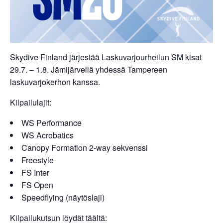
Skydive Finland järjestää Laskuvarjourheilun SM kisat
29.7. – 1.8. Jämijärvellä yhdessä Tampereen
laskuvarjokerhon kanssa.
Kilpailulajit:
WS Performance
WS Acrobatics
Canopy Formation 2-way sekvenssi
Freestyle
FS Inter
FS Open
Speedflying (näytöslaji)
Kilpailukutsun löydät täältä: