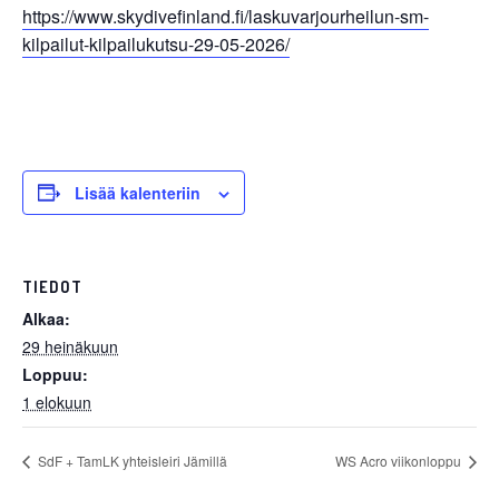
https://www.skydivefinland.fi/laskuvarjourheilun-sm-
kilpailut-kilpailukutsu-29-05-2026/
Lisää kalenteriin
TIEDOT
Alkaa:
29 heinäkuun
Loppuu:
1 elokuun
SdF + TamLK yhteisleiri Jämillä
WS Acro viikonloppu