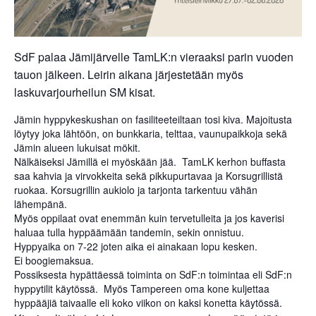
SdF palaa Jämijärvelle TamLK:n vieraaksi parin vuoden
tauon jälkeen. Leirin aikana järjestetään myös
laskuvarjourheilun SM kisat.
Jämin hyppykeskushan on fasiliteeteiltaan tosi kiva. Majoitusta
löytyy joka lähtöön, on bunkkaria, telttaa, vaunupaikkoja sekä
Jämin alueen lukuisat mökit.
Nälkäiseksi Jämillä ei myöskään jää. TamLK kerhon buffasta
saa kahvia ja virvokkeita sekä pikkupurtavaa ja Korsugrillistä
ruokaa. Korsugrillin aukiolo ja tarjonta tarkentuu vähän
lähempänä.
Myös oppilaat ovat enemmän kuin tervetulleita ja jos kaverisi
haluaa tulla hyppäämään tandemin, sekin onnistuu.
Hyppyaika on 7-22 joten aika ei ainakaan lopu kesken.
Ei boogiemaksua.
Possiksesta hypättäessä toiminta on SdF:n toimintaa eli SdF:n
hyppytilit käytössä. Myös Tampereen oma kone kuljettaa
hyppääjiä taivaalle eli koko viikon on kaksi konetta käytössä.