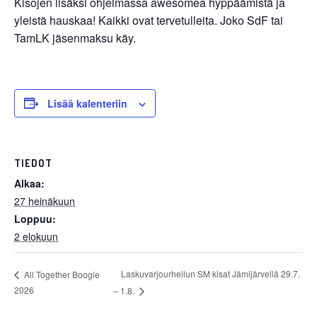
Kisojen lisäksi ohjelmassa awesomea hyppäämistä ja
yleistä hauskaa! Kaikki ovat tervetulleita. Joko SdF tai
TamLK jäsenmaksu käy.
Lisää kalenteriin
TIEDOT
Alkaa:
27 heinäkuun
Loppuu:
2 elokuun
Laskuvarjourheilun SM kisat Jämijärvellä 29.7.
All Together Boogie
2026
– 1.8.