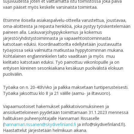
sujuvuudesta joten et välttämättä istu toimistossa joka päivä
vaan pääset myös keskelle varsinaista toimintaa.
Etsimme iloisella asiakaspalvelu-otteella varustettua, joustavaa,
oma-aloitteista ja reipasta henkilöä, joka pystyy työskentelemään
paineen alla. Laskuvarjohyppykokemus ja kokemus
järjestö/yhdistystoiminnasta ja vapaaehtoistoiminnasta
katsotaan eduksi. Koordinaattorilta edellytetään joustavuutta
työajoissa sekä valmiutta matkustaa hyppytoiminnan mukana.
Kohtalainen englanninkielen taito vaaditaan ja myös muu
kielitaito katsotaan eduksi. Työ painottuu viikonlopuille ja on
erityisen kiireinen sesonkiaikana kesäkuun puolivälistä elokuun
puoliväliin.
Työaika on n. 20-40h/vko ja palkka maksetaan tuntiperusteisesti.
Työaika jaksottuu klo 8 ja 21 välille (aamu- ja iltavuoro).
Vapaamuotoiset hakemukset palkkatoivomuksineen ja
ansioluetteloineen pyydetään toimittamaan 31.1.2023 mennessä
hallituksen puheenjohtajalle Hannamari Rissaselle
(
hannamari.rissanen@skydivefinland.fi
ja info@skydivefinland.fi).
Haastattelut järjestetään helmikuun aikana.