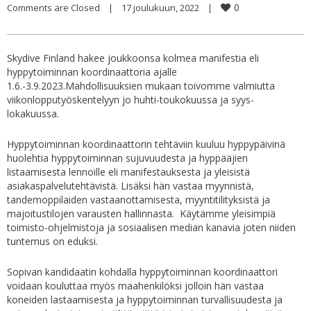
0
Comments are Closed
|
17 joulukuun, 2022    
|
Skydive Finland hakee joukkoonsa kolmea manifestia eli
hyppytoiminnan koordinaattoria ajalle
1.6.-3.9.2023.Mahdollisuuksien mukaan toivomme valmiutta
viikonlopputyöskentelyyn jo huhti-toukokuussa ja syys-
lokakuussa.
Hyppytoiminnan koordinaattorin tehtäviin kuuluu hyppypäivinä
huolehtia hyppytoiminnan sujuvuudesta ja hyppääjien
listaamisesta lennoille eli manifestauksesta ja yleisistä
asiakaspalvelutehtävistä. Lisäksi hän vastaa myynnistä,
tandemoppilaiden vastaanottamisesta, myyntitilityksistä ja
majoitustilojen varausten hallinnasta. Käytämme yleisimpiä
toimisto-ohjelmistoja ja sosiaalisen median kanavia joten niiden
tuntemus on eduksi.
Sopivan kandidaatin kohdalla hyppytoiminnan koordinaattori
voidaan kouluttaa myös maahenkilöksi jolloin hän vastaa
koneiden lastaamisesta ja hyppytoiminnan turvallisuudesta ja