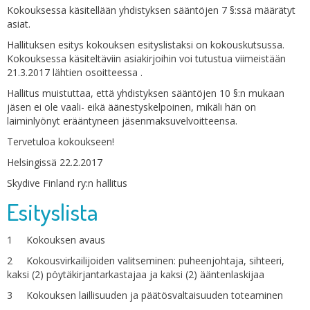
Kokouksessa käsitellään yhdistyksen sääntöjen 7 §:ssä määrätyt
asiat.
Hallituksen esitys kokouksen esityslistaksi on kokouskutsussa.
Kokouksessa käsiteltäviin asiakirjoihin voi tutustua viimeistään
21.3.2017 lähtien osoitteessa .
Hallitus muistuttaa, että yhdistyksen sääntöjen 10 §:n mukaan
jäsen ei ole vaali- eikä äänestyskelpoinen, mikäli hän on
laiminlyönyt erääntyneen jäsenmaksuvelvoitteensa.
Tervetuloa kokoukseen!
Helsingissä 22.2.2017
Skydive Finland ry:n hallitus
Esityslista
1 Kokouksen avaus
2 Kokousvirkailijoiden valitseminen: puheenjohtaja, sihteeri,
kaksi (2) pöytäkirjantarkastajaa ja kaksi (2) ääntenlaskijaa
3 Kokouksen laillisuuden ja päätösvaltaisuuden toteaminen