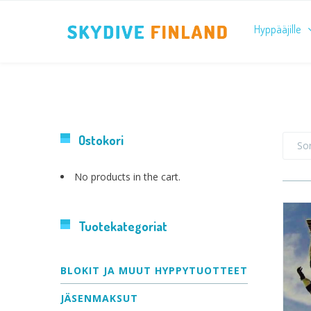
Hyppääjille
Ostokori
Sor
No products in the cart.
Tuotekategoriat
BLOKIT JA MUUT HYPPYTUOTTEET
JÄSENMAKSUT