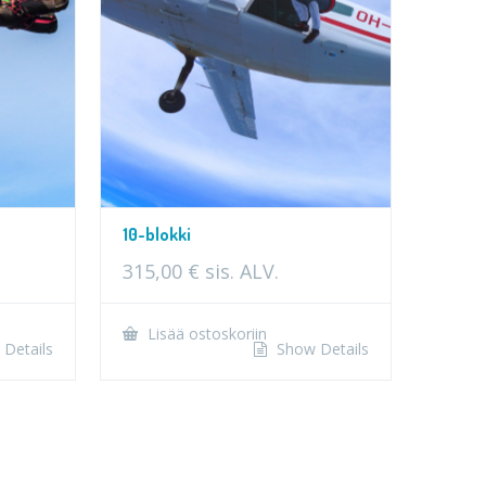
10-blokki
315,00
€
sis. ALV.
Lisää ostoskoriin
Details
Show Details