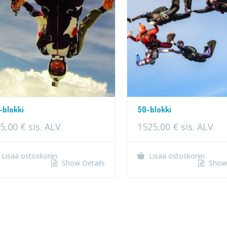
-blokki
50-blokki
5,00
€
sis. ALV.
1525,00
€
sis. ALV.
Lisää ostoskoriin
Lisää ostoskoriin
Show Details
Show 