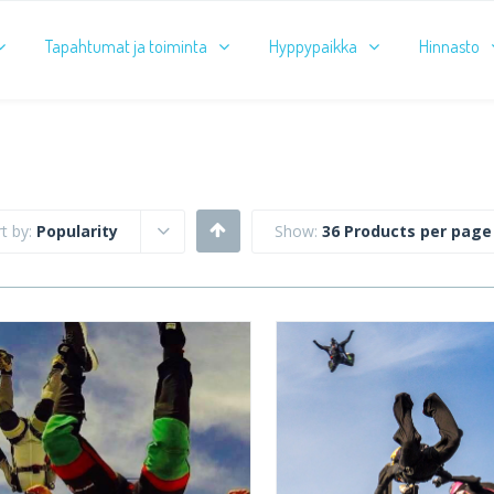
Tapahtumat ja toiminta
Hyppypaikka
Hinnasto
t by:
Popularity
Show:
36 Products per page