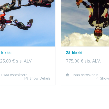
-blokki
25-blokki
25,00
€
sis. ALV.
775,00
€
sis. ALV.
Lisää ostoskoriin
Lisää ostoskoriin
Show Details
Show 