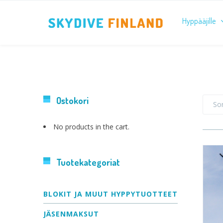
Hyppääjille
Ostokori
Sor
No products in the cart.
Tuotekategoriat
BLOKIT JA MUUT HYPPYTUOTTEET
JÄSENMAKSUT