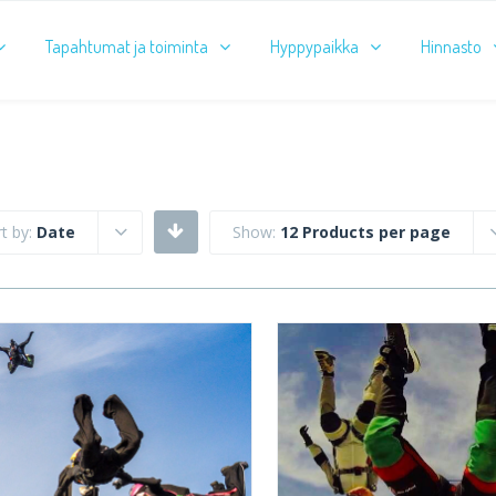
Tapahtumat ja toiminta
Hyppypaikka
Hinnasto
t by:
Date
Show:
12 Products per page