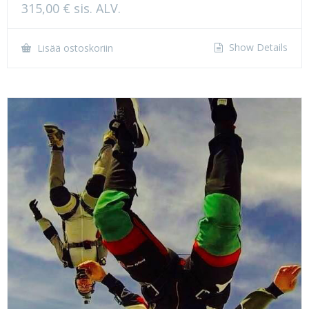
315,00
€
sis. ALV.
Show Details
Lisää ostoskoriin