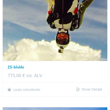
25-blokki
775,00
€
sis. ALV.
Show Details
Lisää ostoskoriin