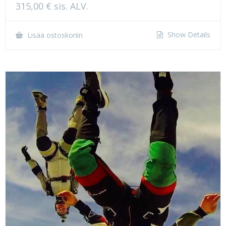
315,00
€
sis. ALV.
Show Details
Lisää ostoskoriin