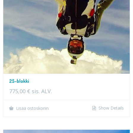
25-blokki
775,00
€
sis. ALV.
Show Details
Lisää ostoskoriin