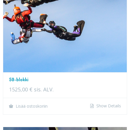
50-blokki
1525,00
€
sis. ALV.
Show Details
Lisää ostoskoriin