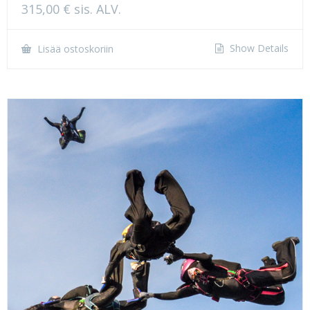
315,00
€
sis. ALV.
Show Details
Lisää ostoskoriin