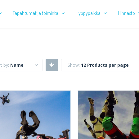
Tapahtumat ja toiminta
Hyppypaikka
Hinnasto
t by:
Name
Show:
12 Products per page