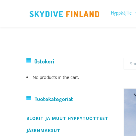
Hyppääjille
Ostokori
Sor
No products in the cart.
Tuotekategoriat
BLOKIT JA MUUT HYPPYTUOTTEET
JÄSENMAKSUT