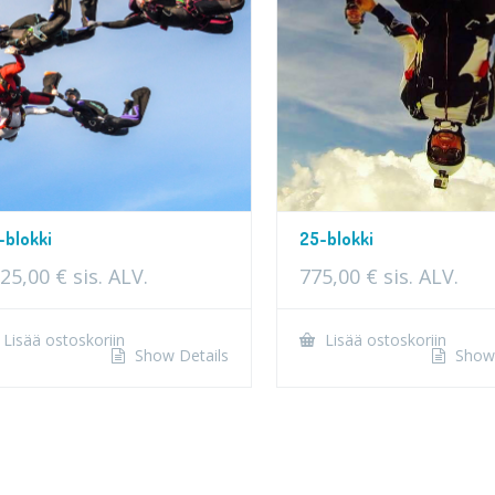
-blokki
25-blokki
25,00
€
sis. ALV.
775,00
€
sis. ALV.
Lisää ostoskoriin
Lisää ostoskoriin
Show Details
Show 