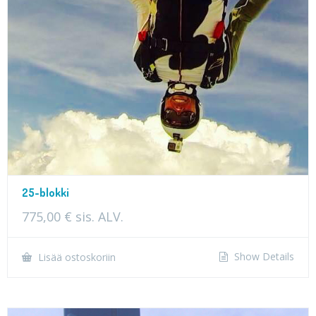
25-blokki
775,00
€
sis. ALV.
Show Details
Lisää ostoskoriin