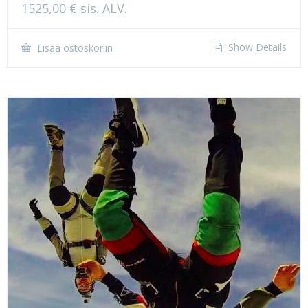
1525,00
€
sis. ALV.
Show Details
Lisää ostoskoriin